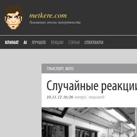
metkere.com
Альманах эпохи гипертекста
КЛИМАТ
AI
ЛУЧШЕЕ
ЛЕКЦИИ
СТАТЬИ
СПЕКТАКЛИ
ТРАНСПОРТ
,
ФОТО
Случайные реакци
10.11.12 16:26
метро
,
таиланд