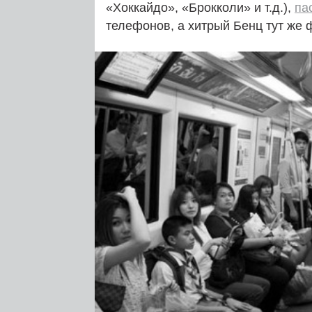
«Хоккайдо», «Брокколи» и т.д.),
па
телефонов, а хитрый Бенц тут же