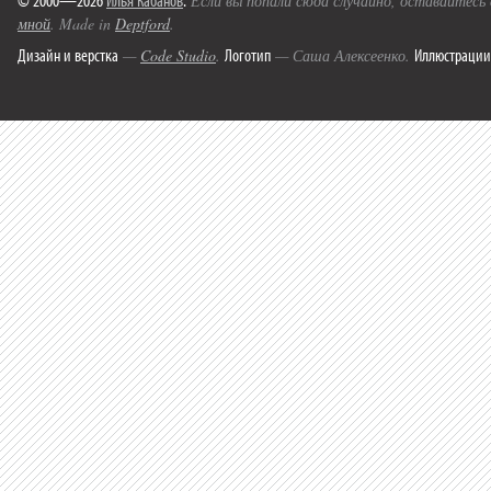
Если вы попали сюда случайно, оставайтесь
мной
. Made in
Deptford
.
Дизайн и верстка
Логотип
Иллюстрации
—
Code Studio
.
— Саша Алексеенко.