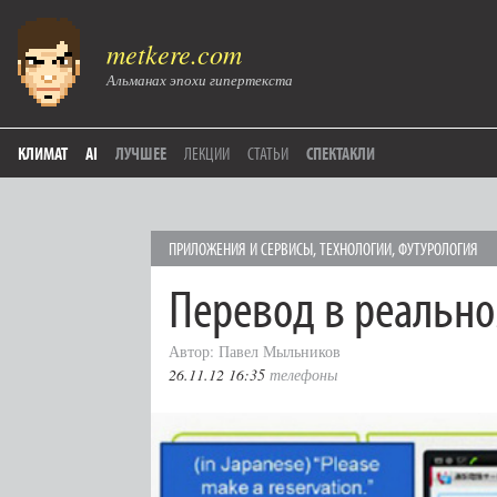
metkere.com
Альманах эпохи гипертекста
КЛИМАТ
AI
ЛУЧШЕЕ
ЛЕКЦИИ
СТАТЬИ
СПЕКТАКЛИ
ПРИЛОЖЕНИЯ И СЕРВИСЫ
,
ТЕХНОЛОГИИ
,
ФУТУРОЛОГИЯ
Перевод в реальн
Автор: Павел Мыльников
26.11.12 16:35
телефоны