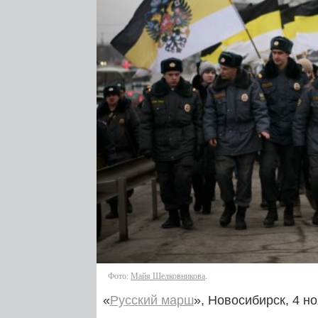
Фото:
Майя Шелковникова
.
«
Русский марш
», Новосибирск, 4 н