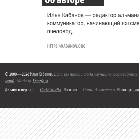
Илья Кабанов — редактор альмана
коммуникатор, начинающий яхтсме
пчеловод.
HTTPS://KABANOV.ORG
© 2000—2026
Илья Кабанов
.
Если вы попали сюда случайно, оставайтесь
мной
. Made in
Deptford
.
Дизайн и верстка
Логотип
Иллюстрации
—
Code Studio
.
— Саша Алексеенко.