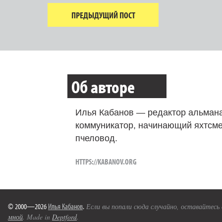
ПРЕДЫДУЩИЙ ПОСТ
Об авторе
Илья Кабанов — редактор альмана
коммуникатор, начинающий яхтсме
пчеловод.
HTTPS://KABANOV.ORG
© 2000—2026
Илья Кабанов
.
Если вы попали сюда случайно, оставайтесь
мной
. Made in
Deptford
.