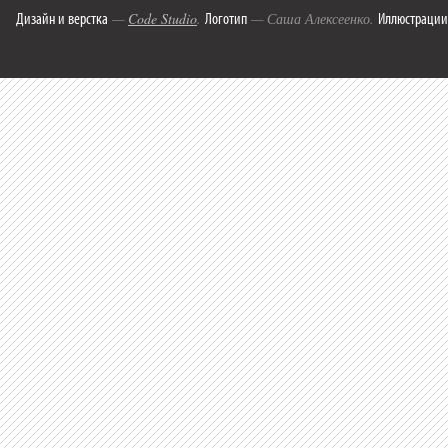
Дизайн и верстка
Логотип
Иллюстрации
—
Code Studio
.
— Саша Алексеенко.