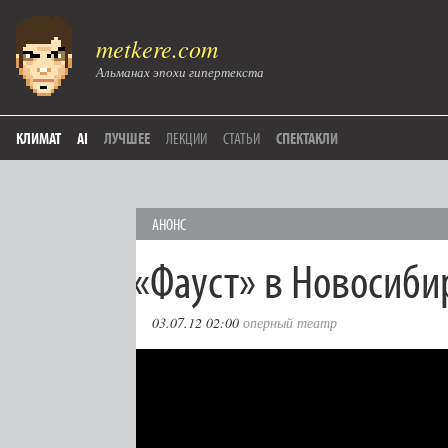
metkere.com
Альманах эпохи гипертекста
КЛИМАТ
AI
ЛУЧШЕЕ
ЛЕКЦИИ
СТАТЬИ
СПЕКТАКЛИ
АНОНС
«
Фауст» в Новосиби
03.07.12 02:00
оперный театр