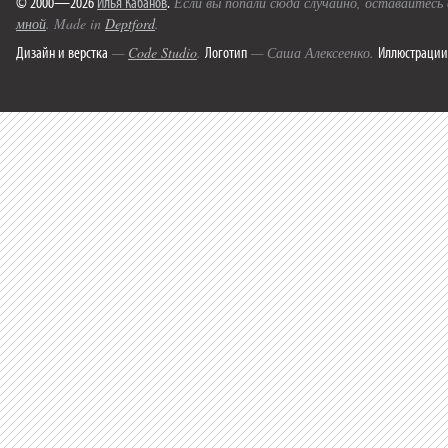
© 2000—2026
Илья Кабанов
.
Если вы попали сюда случайно, оставайтесь
мной
. Made in
Deptford
.
Дизайн и верстка
Логотип
Иллюстрации
—
Code Studio
.
— Саша Алексеенко.