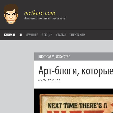
metkere.com
Альманах эпохи гипертекста
КЛИМАТ
AI
ЛУЧШЕЕ
ЛЕКЦИИ
СТАТЬИ
СПЕКТАКЛИ
БЛОГОСФЕРА
,
ИСКУССТВО
Арт-блоги, которые
05.07.12 23:55