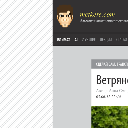
metkere.com
Альманах эпохи гипертекста
КЛИМАТ
AI
ЛУЧШЕЕ
ЛЕКЦИИ
СТАТЬИ
СДЕЛАЙ САМ
,
ТРАНСП
Ветрян
Автор: Анна Сми
03.06.12 22:14