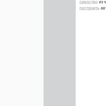
средство
из 
построить
ав