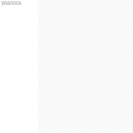
у
удалось