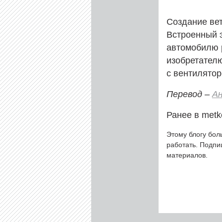
Создание ве
Встроенный э
автомобилю р
изобретателю
с вентилятор
Перевод –
А
Ранее в metk
Этому блогу бол
работать. Подп
материалов.