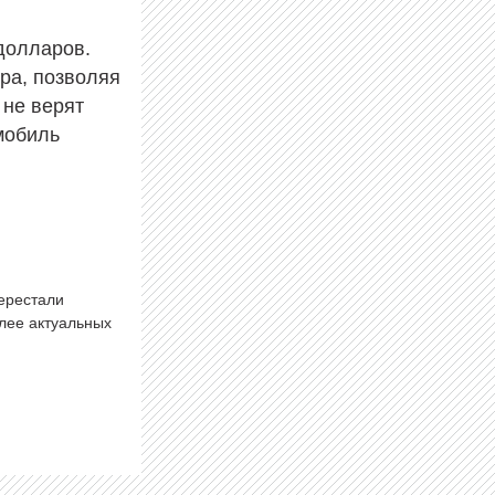
долларов.
ра, позволяя
 не верят
мобиль
.
перестали
олее актуальных