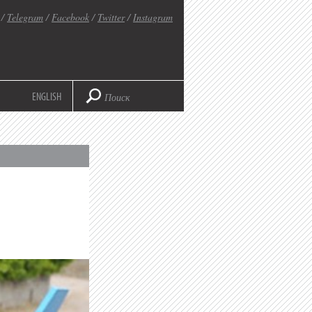
/
Telegram
/
Facebook
/
Twitter
/
Instagram
ENGLISH