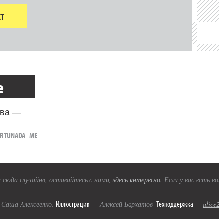
Т
е
ова —
FORTUNADA_ME
 сюда случайно, оставайтесь с нами,
здесь интересно
. Если у вас есть 
Иллюстрации
Техподдержка
Саша Алексеенко.
— Алексей Бархатов.
—
alice