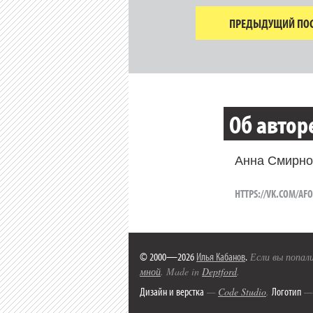
ПРЕДЫДУЩИЙ ПОС
Об автор
Анна Смирн
HTTPS://VK.COM/A
© 2000—2026
Илья Кабанов
.
Если вы попали
мной
. Made in
Deptford
.
Дизайн и верстка
Логотип
—
Code Studio
.
— 