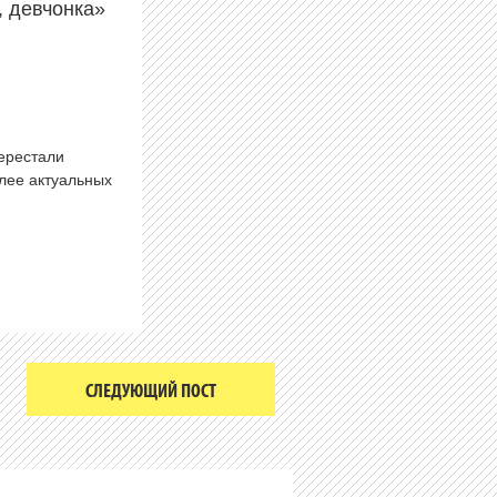
, девчонка»
перестали
олее актуальных
СЛЕДУЮЩИЙ ПОСТ