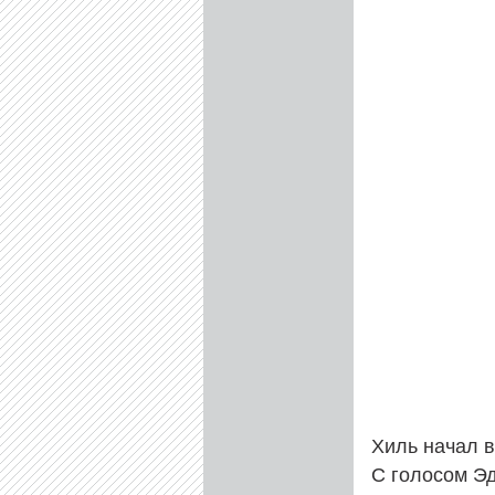
Хиль начал в
С голосом Эд