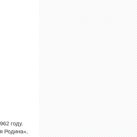
962 году.
я Родина»,