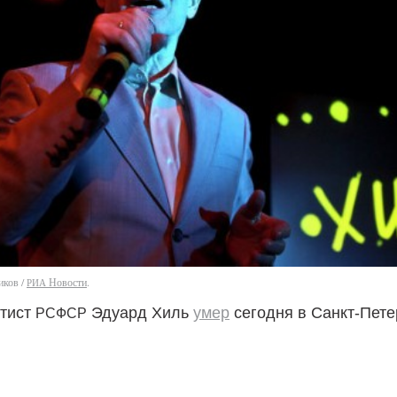
иков /
Новости
.
РИА
тист
Эдуард Хиль
умер
сегодня в Санкт-Пете
РСФСР