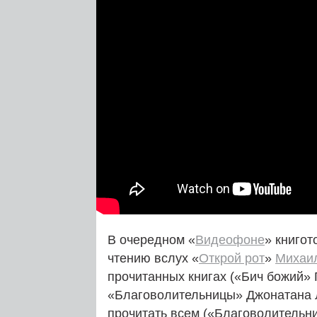
В очередном «
Видеофоне
» книгот
чтению вслух «
Открой рот
»
Михаи
прочитанных книгах («Бич божий»
«Благоволительницы» Джонатана Ли
прочитать всем («Благоволительн