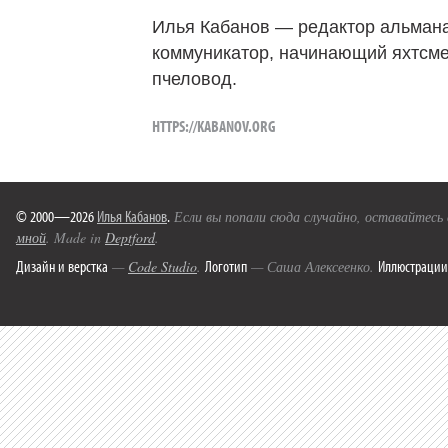
Илья Кабанов — редактор альмана
коммуникатор, начинающий яхтсме
пчеловод.
HTTPS://KABANOV.ORG
© 2000—2026
Илья Кабанов
.
Если вы попали сюда случайно, оставайтесь
мной
. Made in
Deptford
.
Дизайн и верстка
Логотип
Иллюстрации
—
Code Studio
.
— Саша Алексеенко.