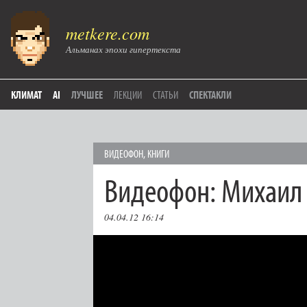
metkere.com
Альманах эпохи гипертекста
КЛИМАТ
AI
ЛУЧШЕЕ
ЛЕКЦИИ
СТАТЬИ
СПЕКТАКЛИ
ВИДЕОФОН
,
КНИГИ
Видеофон: Михаил
04.04.12 16:14