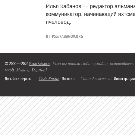
Илья Кабанов — редактор альмана
коммуникатор, начинающий яхтсме
пчеловод.
HTTPS://KABANOV.ORG
© 2000—2026
Илья Кабанов
.
Если вы попали сюда случайно, оставайтесь
мной
. Made in
Deptford
.
Дизайн и верстка
Логотип
Иллюстрации
—
Code Studio
.
— Саша Алексеенко.