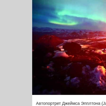
Автопортрет Джеймса Эпплтона (J