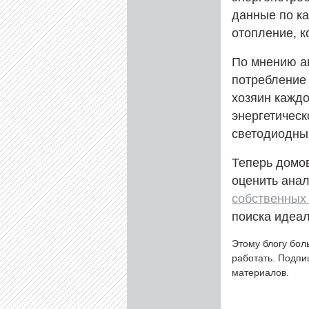
данные по ка
отопление, к
По мнению а
потребление
хозяин кажд
энергетичес
светодиодны
Теперь домо
оценить ана
собственных
поиска идеа
Этому блогу бол
работать. Подп
материалов.