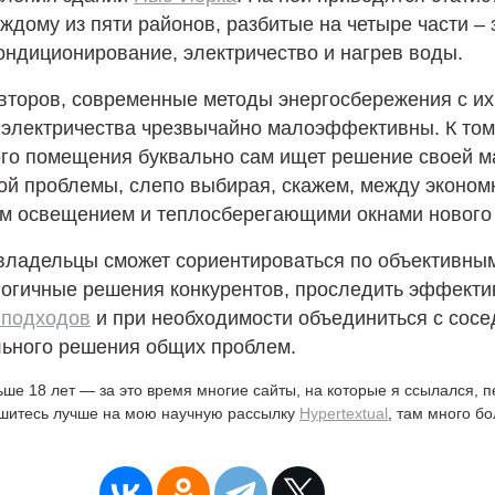
ждому из пяти районов, разбитые на четыре части – 
ондиционирование, электричество и нагрев воды.
второв, современные методы энергосбережения с их
 электричества чрезвычайно малоэффективны. К том
ого помещения буквально сам ищет решение своей м
кой проблемы, слепо выбирая, скажем, между эконо
м освещением и теплосберегающими окнами нового
владельцы сможет сориентироваться по объективны
логичные решения конкурентов, проследить эффекти
 подходов
и при необходимости объединиться с сос
льного решения общих проблем.
ьше 18 лет — за это время многие сайты, на которые я ссылался, 
ишитесь лучше на мою научную рассылку
Hypertextual
, там много б