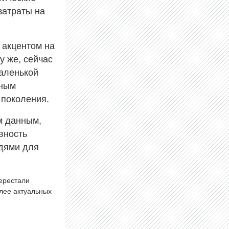
затраты на
 акцентом на
у же, сейчас
аленькой
мным
 поколения.
м данным,
вность
едями для
перестали
олее актуальных