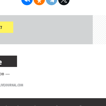
Т
е
ров —
.LIVEJOURNAL.COM