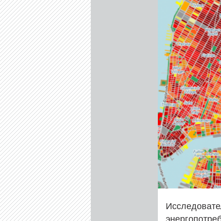
Исследовате
энергопотре