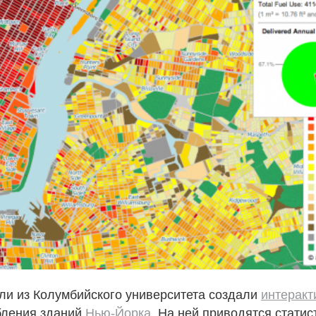
ли из Колумбийского университета создали
интеракт
бления зданий
Нью-Йорка
. На ней приводятся статис