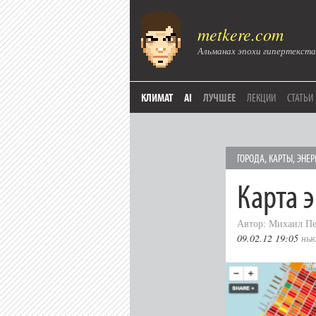
metkere.com
Альманах эпохи гипертекста
КЛИМАТ
AI
ЛУЧШЕЕ
ЛЕКЦИИ
СТАТЬИ
ГОРОДА
,
КАРТЫ
,
ЭНЕР
Карта 
Автор: Михаил Пе
09.02.12 19:05
нью