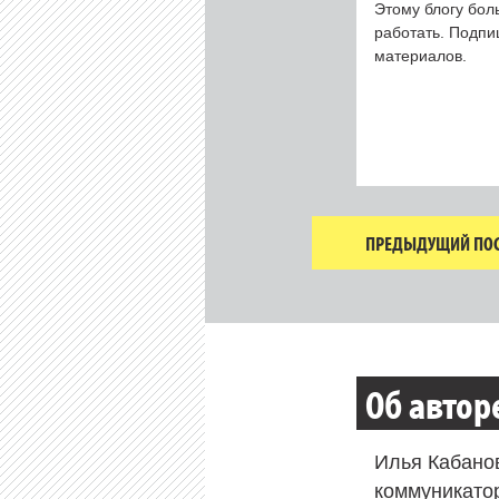
Этому блогу бол
работать. Подп
материалов.
ПРЕДЫДУЩИЙ ПОС
Об автор
Илья Кабано
коммуникато