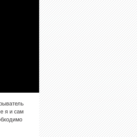
рыватель
е я и сам
обходимо