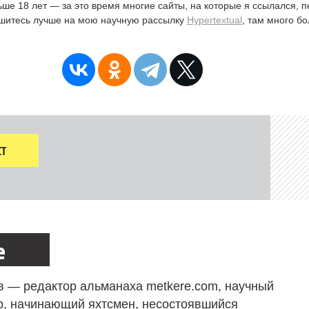
ьше 18 лет — за это время многие сайты, на которые я ссылался, 
ишитесь лучше на мою научную рассылку
Hypertextual
, там много б
Т
е
в — редактор альманаха metkere.com, научный
р, начинающий яхтсмен, несостоявшийся