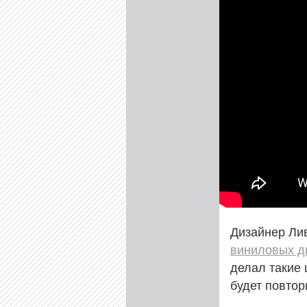
Дизайнер Ливи
виниловых д
делал такие 
будет повтор