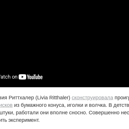
я Риттхалер (Livia Ritthaler)
сконструировала
проиг
исков
из бумажного конуса, иголки и волчка. В детств
штуки, работали они вполне сносно. Совершенно не
ить эксперимент.