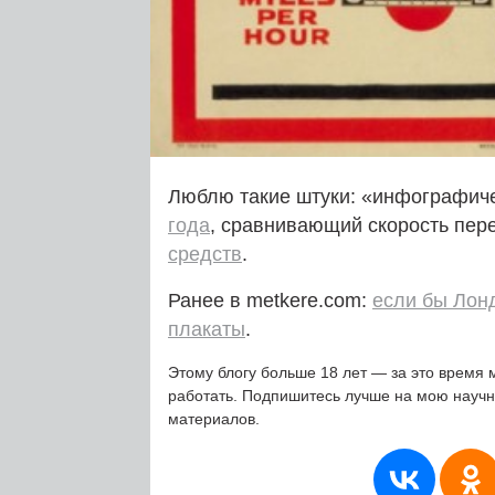
Люблю такие штуки: «инфографич
года
, сравнивающий скорость пе
средств
.
Ранее в metkere.com:
если бы Лон
плакаты
.
Этому блогу больше 18 лет — за это время 
работать. Подпишитесь лучше на мою науч
материалов.