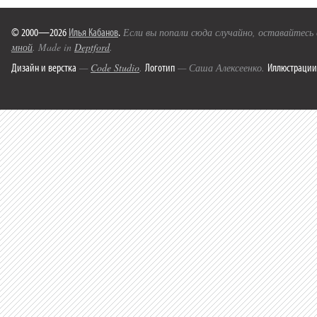
© 2000—2026
Илья Кабанов
.
Если вы попали сюда случайно, оставайтесь
мной
. Made in
Deptford
.
Дизайн и верстка
Логотип
Иллюстрации
—
Code Studio
.
— Саша Алексеенко.