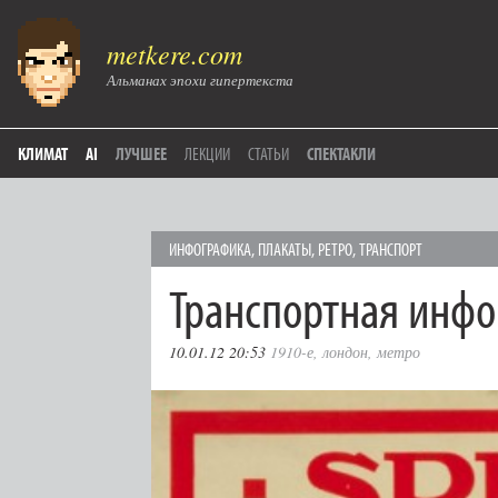
metkere.com
Альманах эпохи гипертекста
КЛИМАТ
AI
ЛУЧШЕЕ
ЛЕКЦИИ
СТАТЬИ
СПЕКТАКЛИ
ИНФОГРАФИКА
,
ПЛАКАТЫ
,
РЕТРО
,
ТРАНСПОРТ
Транспортная инф
10.01.12 20:53
1910-е
,
лондон
,
метро