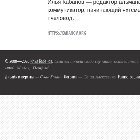
Илья Кабанов — редактор альмана
коммуникатор, начинающий яхтсме
пчеловод.
HTTPS://KABANOV.ORG
© 2000—2026
Илья Кабанов
.
Если вы попали сюда случайно, оставайтесь
мной
. Made in
Deptford
.
Дизайн и верстка
Логотип
Иллюстрации
—
Code Studio
.
— Саша Алексеенко.