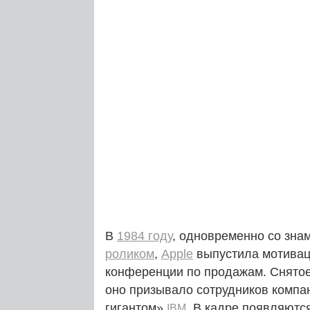
В
1984 году
, одновременно со зн
роликом
,
Apple
выпустила мотива
конференции по продажам. Снятое
оно призывало сотрудников компа
гигантом»
. В кадре появляютс
IBM