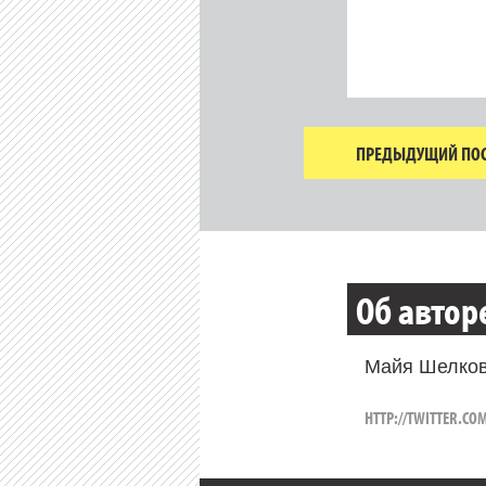
ПРЕДЫДУЩИЙ ПОС
Об автор
Майя Шелков
HTTP://TWITTER.CO