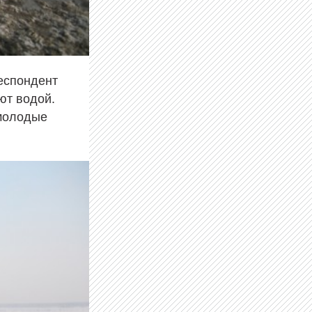
еспондент
ют водой.
молодые