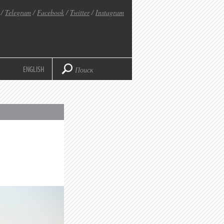
/
Telegram
/
Facebook
/
Twitter
/
Instagram
ENGLISH