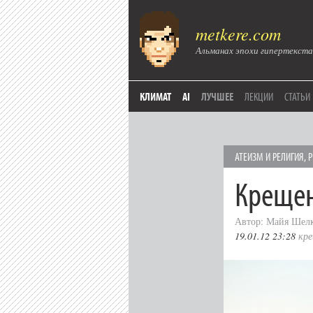
metkere.com
Альманах эпохи гипертекста
КЛИМАТ
AI
ЛУЧШЕЕ
ЛЕКЦИИ
СТАТЬИ
АТЕИЗМ И РЕЛИГИЯ
,
Р
Крещен
Автор: Майя Шел
19.01.12 23:28
кре