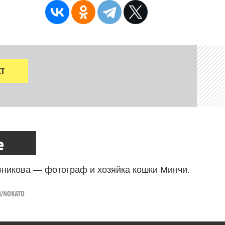
Т
е
никова — фотограф и хозяйка кошки Минчи.
M/NOKATO