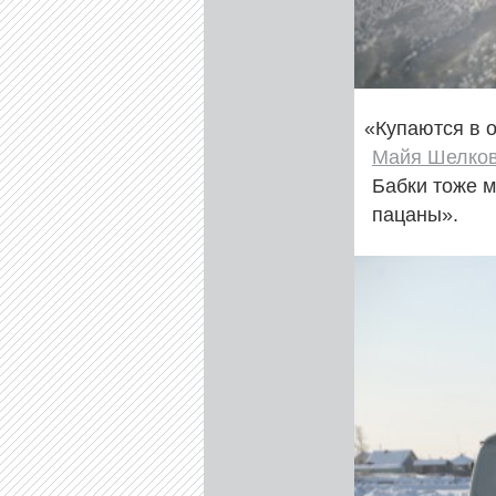
«
Купаются в 
Майя Шелков
Бабки тоже 
пацаны».