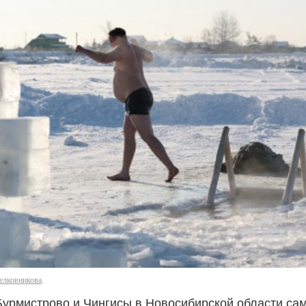
лковникова
.
Бурмистрово и Чингисы в Новосибирской области са