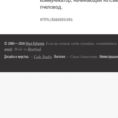
коммуникатор, начинающий яхтсме
пчеловод.
HTTPS://KABANOV.ORG
© 2000—2026
Илья Кабанов
.
Если вы попали сюда случайно, оставайтесь
мной
. Made in
Deptford
.
Дизайн и верстка
Логотип
Иллюстрации
—
Code Studio
.
— Саша Алексеенко.