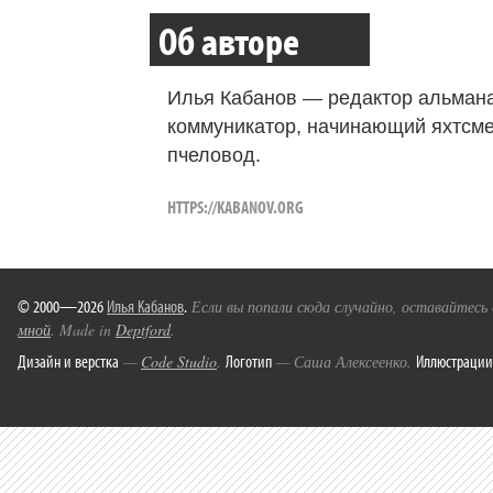
Об авторе
Илья Кабанов — редактор альмана
коммуникатор, начинающий яхтсме
пчеловод.
HTTPS://KABANOV.ORG
© 2000—2026
Илья Кабанов
.
Если вы попали сюда случайно, оставайтесь
мной
. Made in
Deptford
.
Дизайн и верстка
Логотип
Иллюстрации
—
Code Studio
.
— Саша Алексеенко.