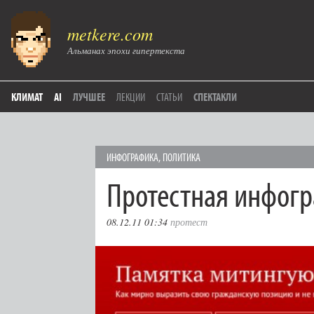
metkere.com
Альманах эпохи гипертекста
КЛИМАТ
AI
ЛУЧШЕЕ
ЛЕКЦИИ
СТАТЬИ
СПЕКТАКЛИ
ИНФОГРАФИКА
,
ПОЛИТИКА
Протестная инфог
08.12.11 01:34
протест