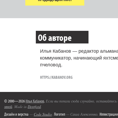
Об авторе
Илья Кабанов — редактор альмана
коммуникатор, начинающий яхтсме
пчеловод.
HTTPS://KABANOV.ORG
© 2000—2026
Илья Кабанов
.
Если вы попали сюда случайно, оставайтесь
мной
. Made in
Deptford
.
Дизайн и верстка
Логотип
Иллюстрации
—
Code Studio
.
— Саша Алексеенко.