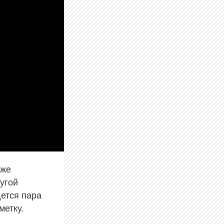
уже
ругой
дется пара
метку.