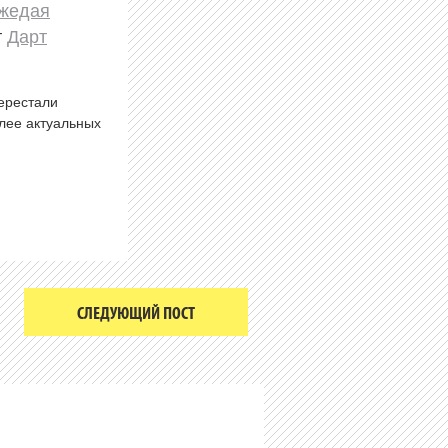
жедая
т
Дарт
перестали
олее актуальных
СЛЕДУЮЩИЙ ПОСТ