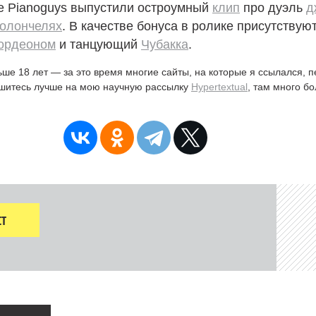
he Pianoguys выпустили остроумный
клип
про дуэль
д
олончелях
. В качестве бонуса в ролике присутствую
ордеоном
и танцующий
Чубакка
.
ьше 18 лет — за это время многие сайты, на которые я ссылался, 
ишитесь лучше на мою научную рассылку
Hypertextual
, там много б
Т