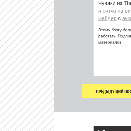
Чуваки из T
и ситха
на
ви
Вейдер
с
акк
Этому блогу бол
работать. Подп
материалов.
ПРЕДЫДУЩИЙ ПОС