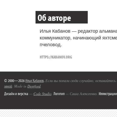
Об авторе
Илья Кабанов — редактор альмана
коммуникатор, начинающий яхтсме
пчеловод.
HTTPS://KABANOV.ORG
© 2000—2026
Илья Кабанов
.
Если вы попали сюда случайно, оставайтесь
мной
. Made in
Deptford
.
Дизайн и верстка
Логотип
Иллюстрации
—
Code Studio
.
— Саша Алексеенко.