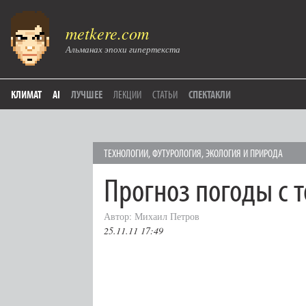
metkere.com
Альманах эпохи гипертекста
КЛИМАТ
AI
ЛУЧШЕЕ
ЛЕКЦИИ
СТАТЬИ
СПЕКТАКЛИ
ТЕХНОЛОГИИ
,
ФУТУРОЛОГИЯ
,
ЭКОЛОГИЯ И ПРИРОДА
Прогноз погоды с 
Автор: Михаил Петров
25.11.11 17:49