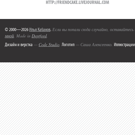
HTTP://FRIENDCAKE.LIVEJOURNAL.COM
© 2000—2026
Илья Кабанов
.
Если вы попали сюда случайно, оставайтесь
мной
. Made in
Deptford
.
Дизайн и верстка
Логотип
Иллюстрации
—
Code Studio
.
— Саша Алексеенко.