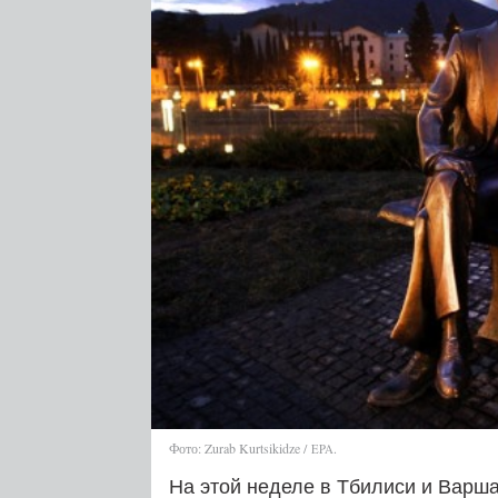
Фото: Zurab Kurtsikidze /
.
EPA
На этой неделе в Тбилиси и Варш