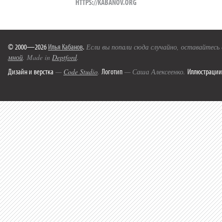
HTTPS://KABANOV.ORG
© 2000—2026
Илья Кабанов
.
Если вы попали сюда случайно, оставайтесь
мной
. Made in
Deptford
.
Дизайн и верстка
Логотип
Иллюстрации
—
Code Studio
.
— Саша Алексеенко.