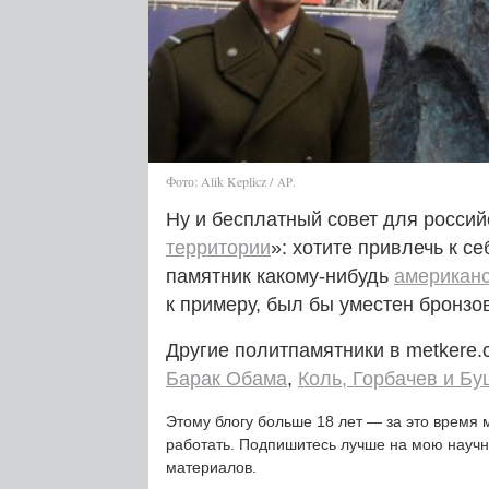
Фото: Alik Keplicz /
.
AP
Ну и бесплатный совет для россий
территории
»: хотите привлечь к 
памятник какому-нибудь
американс
к примеру, был бы уместен бронз
Другие политпамятники в metkere
Барак Обама
,
Коль, Горбачев и Б
Этому блогу больше 18 лет — за это время 
работать. Подпишитесь лучше на мою науч
материалов.