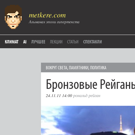
metkere.com
Альманах эпохи гипертекста
КЛИМАТ
AI
ЛУЧШЕЕ
ЛЕКЦИИ
СТАТЬИ
СПЕКТАКЛИ
ВОКРУГ СВЕТА
,
ПАМЯТНИКИ
,
ПОЛИТИКА
Бронзовые Рейган
24.11.11 14:00
рональд рейган