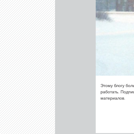
Этому блогу бол
работать. Подп
материалов.