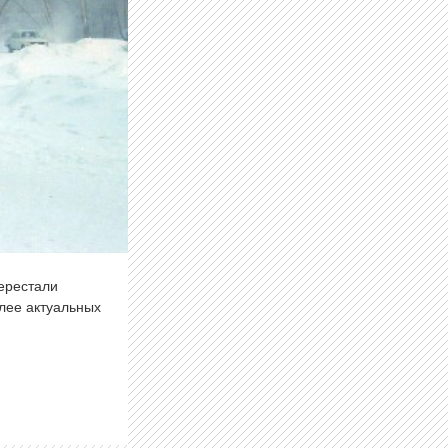
перестали
олее актуальных