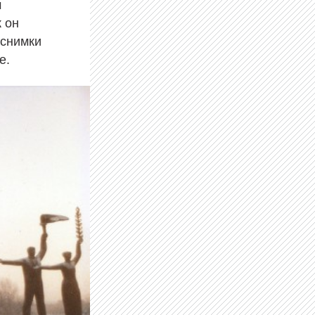
м
к он
 снимки
ре.