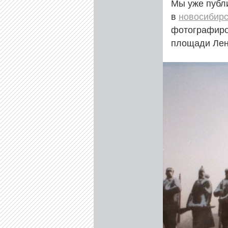
Мы уже публ
в
новосибирс
фотографиров
площади Лен