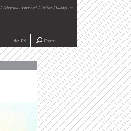
/
Telegram
/
Facebook
/
Twitter
/
Instagram
ENGLISH