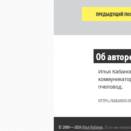
ПРЕДЫДУЩИЙ ПОС
Об автор
Илья Кабано
коммуникато
пчеловод.
HTTPS://KABANOV.O
© 2000—2026
Илья Кабанов
.
Если вы попали