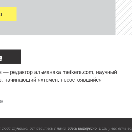
Т
е
в — редактор альманаха metkere.com, научный
р, начинающий яхтсмен, несостоявшийся
RG
 сюда случайно, оставайтесь с нами,
здесь интересно
. Если у вас есть 