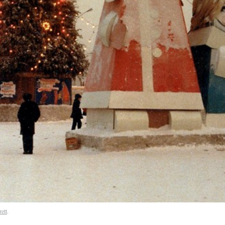
rett
.