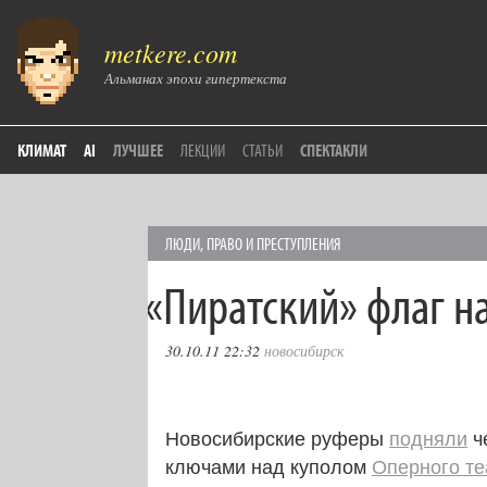
metkere.com
Альманах эпохи гипертекста
КЛИМАТ
AI
ЛУЧШЕЕ
ЛЕКЦИИ
СТАТЬИ
СПЕКТАКЛИ
ЛЮДИ
,
ПРАВО И ПРЕСТУПЛЕНИЯ
«
Пиратский» флаг н
30.10.11 22:32
новосибирск
Новосибирские руферы
подняли
ч
ключами над куполом
Оперного те