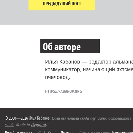
ПРЕДЫДУЩИЙ ПОСТ
Об авторе
Илья Кабанов — редактор альмана
коммуникатор, начинающий яхтсме
пчеловод.
HTTPS://KABANOV.ORG
© 2000—2026
Илья Кабанов
.
Если вы попали сюда случайно, оставайтесь
мной
. Made in
Deptford
.
Дизайн и верстка
Логотип
Иллюстрации
—
Code Studio
.
— Саша Алексеенко.