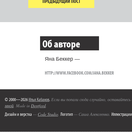
ПРЕДЫДУЩИЙ ПОСТ
Об авторе
Яна Беккер —
HTTP://WWW.FACEBOOK.COM/JANA.BEKKER
© 2000—2026
Илья Кабанов
.
Если вы попали сюда случайно, оставайтесь
мной
. Made in
Deptford
.
Дизайн и верстка
Логотип
Иллюстрации
—
Code Studio
.
— Саша Алексеенко.