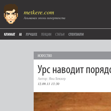
metkere.com
Альманах эпохи гипертекста
КЛИМАТ
AI
ЛУЧШЕЕ
ЛЕКЦИИ
СТАТЬИ
СПЕКТАКЛИ
ИСКУССТВО
Урс наводит поряд
Автор: Яна Беккер
12.09.11 13:30