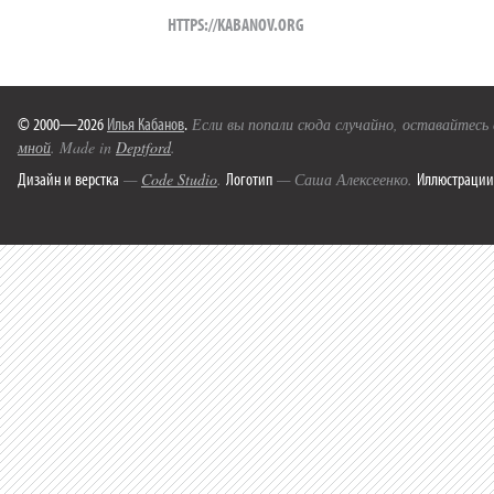
HTTPS://KABANOV.ORG
© 2000—2026
Илья Кабанов
.
Если вы попали сюда случайно, оставайтесь
мной
. Made in
Deptford
.
Дизайн и верстка
Логотип
Иллюстрации
—
Code Studio
.
— Саша Алексеенко.