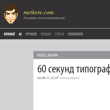
metkere.com
Альманах эпохи гипертекста
КЛИМАТ
AI
ЛУЧШЕЕ
ЛЕКЦИИ
СТАТЬИ
СПЕКТАКЛИ
ВИДЕО
,
ДИЗАЙН
60 секунд типогра
04.09.11 23:07
типографика