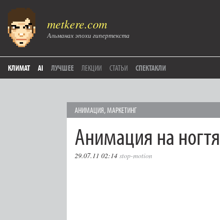
metkere.com
Альманах эпохи гипертекста
КЛИМАТ
AI
ЛУЧШЕЕ
ЛЕКЦИИ
СТАТЬИ
СПЕКТАКЛИ
АНИМАЦИЯ
,
МАРКЕТИНГ
Анимация на ногтя
29.07.11 02:14
stop-motion