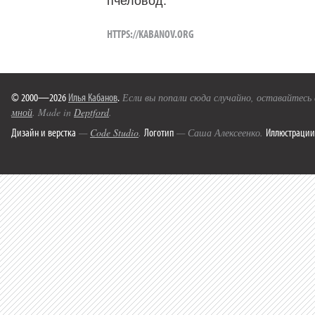
пчеловод.
HTTPS://KABANOV.ORG
© 2000—2026
Илья Кабанов
.
Если вы попали сюда случайно, оставайтесь
мной
. Made in
Deptford
.
Дизайн и верстка
Логотип
Иллюстрации
—
Code Studio
.
— Саша Алексеенко.