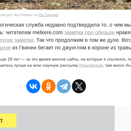
 Rogers / Rex Features via
The Telegraph
.
гическая служба недавно подтвердила то, о чем мы
ь: читателям metkere.com
заметки про обезьян
нравя
ругие
заметки
. Так что продолжим в том же духе. Вот
анзе
из Гвинеи бегает по джунглям в короне из травы
ьше 18 лет — за это время многие сайты, на которые я ссылался, 
ишитесь лучше на мою научную рассылку
Hypertextual
, там много б
Т