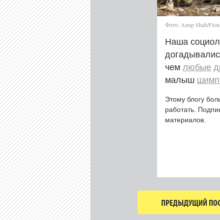
Фото: Anup Shah/Fiona
Наша социоло
догадывалис
чем
любые
д
малыш
шимп
Этому блогу бол
работать. Подп
материалов.
ПРЕДЫДУЩИЙ ПОС