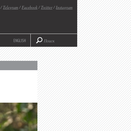
/
Telegram
/
Facebook
/
Twitter
/
Instagram
ENGLISH