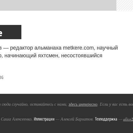
е
в — редактор альманаха metkere.com, научный
р, начинающий яхтсмен, несостоявшийся
RG
 сюда случайно, оставайтесь с нами,
здесь интересно
. Если у вас есть 
Иллюстрации
Техподдержка
Саша Алексеенко.
— Алексей Бархатов.
—
alice