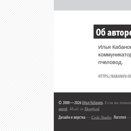
Об автор
Илья Кабано
коммуникато
пчеловод.
HTTPS://KABANOV.O
© 2000—2026
Илья Кабанов
.
Если вы попали
мной
. Made in
Deptford
.
Дизайн и верстка
Логотип
—
Code Studio
.
— 