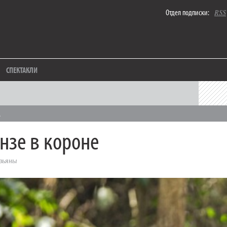
Отдел подписки:
RSS
СПЕКТАКЛИ
А
зе в короне
зьяны