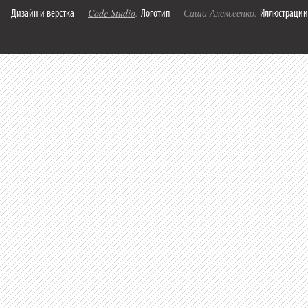
Дизайн и верстка
Логотип
Иллюстрации
—
Code Studio
.
— Саша Алексеенко.