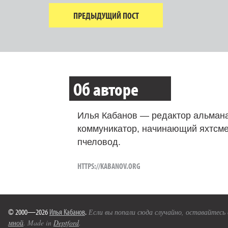
ПРЕДЫДУЩИЙ ПОСТ
Об авторе
Илья Кабанов — редактор альмана
коммуникатор, начинающий яхтсме
пчеловод.
HTTPS://KABANOV.ORG
© 2000—2026
Илья Кабанов
.
Если вы попали сюда случайно, оставайтесь
мной
. Made in
Deptford
.