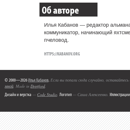
Об авторе
Илья Кабанов — редактор альмана
коммуникатор, начинающий яхтсме
пчеловод.
HTTPS://KABANOV.ORG
© 2000—2026
Илья Кабанов
.
Если вы попали сюда случайно, оставайтесь
мной
. Made in
Deptford
.
Дизайн и верстка
Логотип
Иллюстрации
—
Code Studio
.
— Саша Алексеенко.