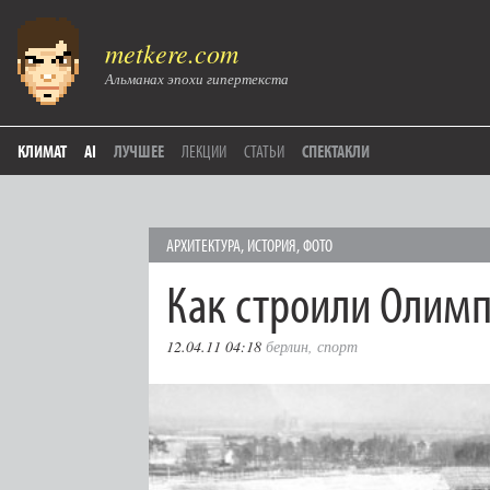
metkere.com
Альманах эпохи гипертекста
КЛИМАТ
AI
ЛУЧШЕЕ
ЛЕКЦИИ
СТАТЬИ
СПЕКТАКЛИ
АРХИТЕКТУРА
,
ИСТОРИЯ
,
ФОТО
Как строили Олимп
12.04.11 04:18
берлин
,
спорт