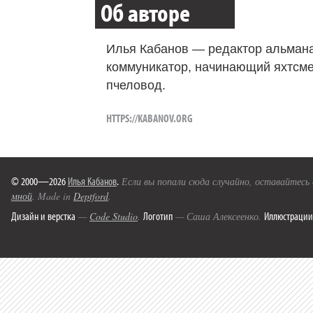
Об авторе
Илья Кабанов — редактор альмана
коммуникатор, начинающий яхтсме
пчеловод.
HTTPS://KABANOV.ORG
© 2000—2026
Илья Кабанов
.
Если вы попали сюда случайно, оставайтесь
мной
. Made in
Deptford
.
Дизайн и верстка
Логотип
Иллюстрации
—
Code Studio
.
— Саша Алексеенко.