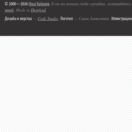
© 2000—2026
Илья Кабанов
.
Если вы попали сюда случайно, оставайтесь
мной
. Made in
Deptford
.
Дизайн и верстка
Логотип
Иллюстрации
—
Code Studio
.
— Саша Алексеенко.