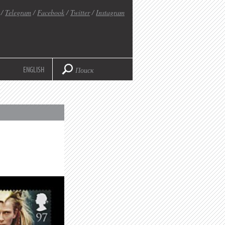
/
Telegram
/
Facebook
/
Twitter
/
Instagram
ENGLISH