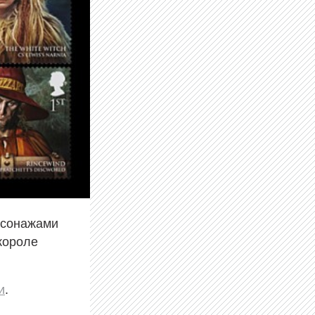
рсонажами
короле
и
.