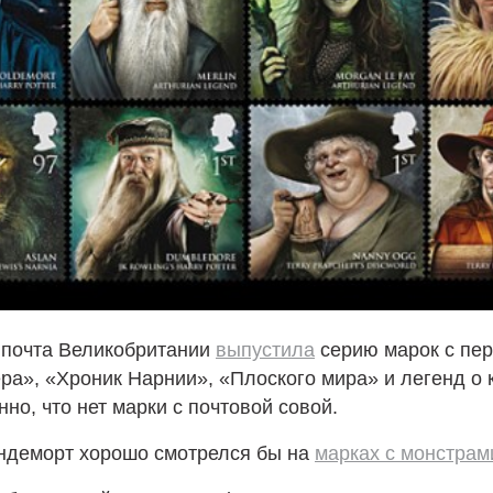
 почта Великобритании
выпустила
серию марок с пе
ра», «Хроник Нарнии», «Плоского мира» и легенд о 
нно, что нет марки с почтовой совой.
андеморт хорошо смотрелся бы на
марках с монстрам