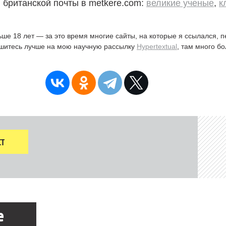
 британской почты в metkere.com:
великие ученые
,
к
ьше 18 лет — за это время многие сайты, на которые я ссылался, 
ишитесь лучше на мою научную рассылку
Hypertextual
, там много б
Т
е