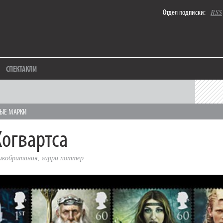
Отдел подписки:
RSS
СПЕКТАКЛИ
ЫЕ МАРКИ
Хогвартса
икобритания
,
гарри поттер