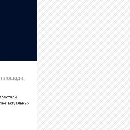
й площади
,
перестали
олее актуальных