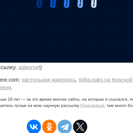
ссылку,
adworse
!)
ere.com:
настольная живопись
,
WikiLeaks на Красно
евня
.
ьше 18 лет — за это время многие сайты, на которые я ссылался, 
ишитесь лучше на мою научную рассылку
Hypertextual
, там много б