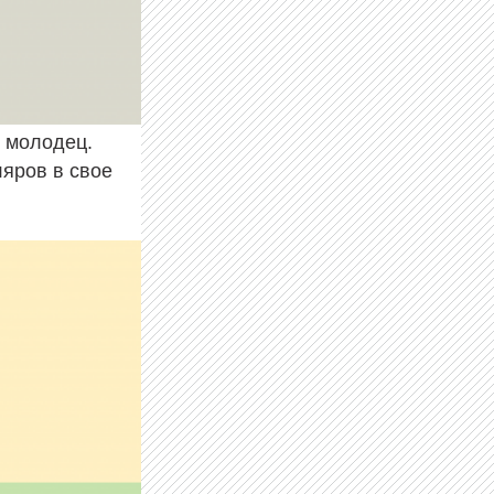
й молодец.
ляров в свое