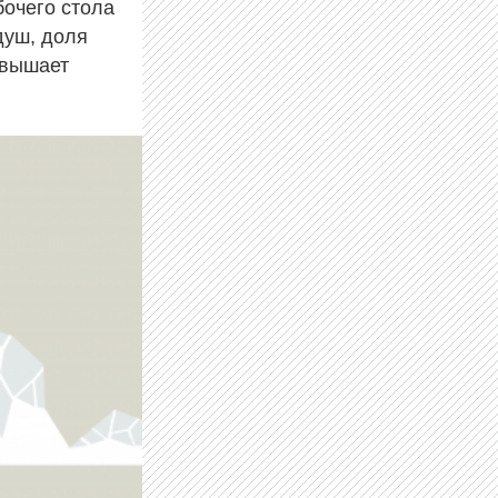
очего стола
душ, доля
евышает