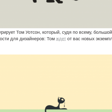
рирует Том Уотсон, который, судя по всему, большо
ости для дизайнеров: Том
ждет
от вас новых экземп