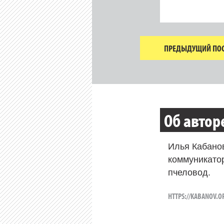
ПРЕДЫДУЩИЙ ПОС
Об автор
Илья Кабано
коммуникато
пчеловод.
HTTPS://KABANOV.O