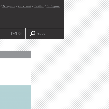
/
Telegram
/
Facebook
/
Twitter
/
Instagram
ENGLISH