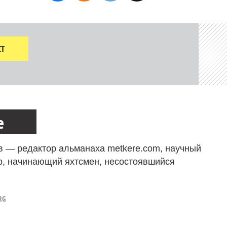
Т
е
в — редактор альманаха metkere.com, научный
р, начинающий яхтсмен, несостоявшийся
RG