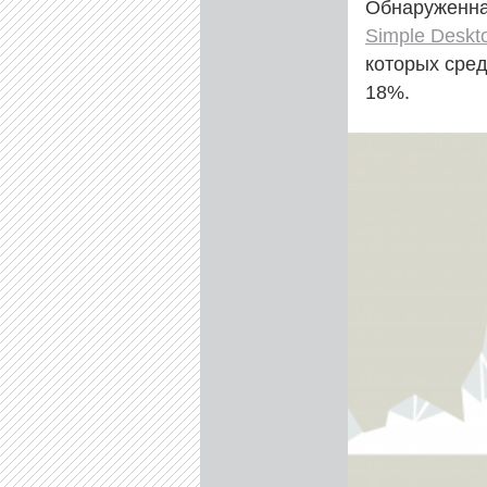
Обнаруженна
Simple Deskt
которых сре
18%.