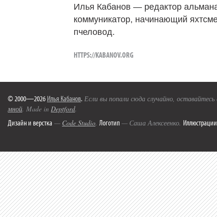
Илья Кабанов — редактор альмана
коммуникатор, начинающий яхтсме
пчеловод.
HTTPS://KABANOV.ORG
© 2000—2026
Илья Кабанов
.
Если вы попали сюда случайно, оставайтесь
мной
. Made in
Deptford
.
Дизайн и верстка
Логотип
Иллюстрации
—
Code Studio
.
— Саша Алексеенко.