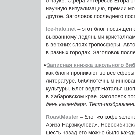
о науке. Сфера интересов Егора о
научную визуализацию, премии мо
другое. Заголовок последнего пос
Ice-halo.net
– этот блог посвящен 
вызванному ледяными кристаллами
в верхних слоях тропосферы. Авт
в разных городах. Заголовок посл
«
Записная книжка школьного би
как блоги проникают во все сфер
литературе, библиотечным иннов
культуры. Блог ведет Наталья Шо
в Хабаровском крае. Заголовок по
день календаря. Тест-поздравлен
RoastMaster
– блог «о кофе зелен
Азиза Нарзикулова». Новосибирски
шесть назад его можно было кажды