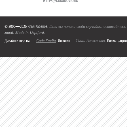
HTTPS://KABANOV.ORG
© 2000—2026
Илья Кабанов
.
Если вы попали сюда случайно, оставайтесь
мной
. Made in
Deptford
.
Дизайн и верстка
Логотип
Иллюстрации
—
Code Studio
.
— Саша Алексеенко.