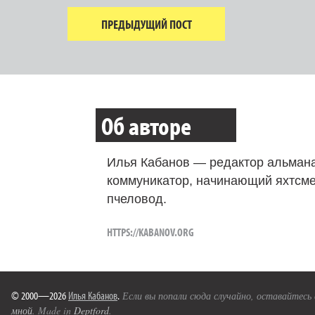
ПРЕДЫДУЩИЙ ПОСТ
Об авторе
Илья Кабанов — редактор альмана
коммуникатор, начинающий яхтсме
пчеловод.
HTTPS://KABANOV.ORG
© 2000—2026
Илья Кабанов
.
Если вы попали сюда случайно, оставайтесь
мной
. Made in
Deptford
.