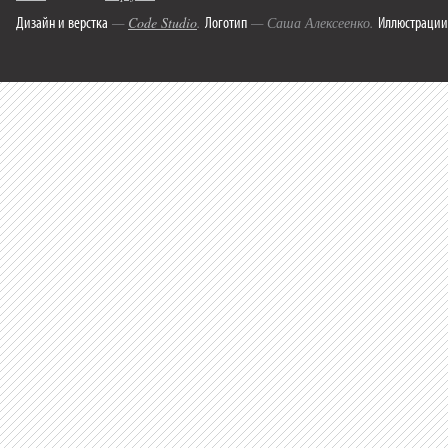
Дизайн и верстка
Логотип
Иллюстрации
—
Code Studio
.
— Саша Алексеенко.