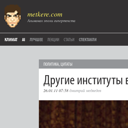
metkere.com
Альманах эпохи гипертекста
КЛИМАТ
AI
ЛУЧШЕЕ
ЛЕКЦИИ
СТАТЬИ
СПЕКТАКЛИ
ПОЛИТИКА
,
ЦИТАТЫ
Другие институты 
26.01.11 07:58
дмитрий медведев