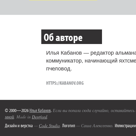
Об авторе
Илья Кабанов — редактор альмана
коммуникатор, начинающий яхтсме
пчеловод.
HTTPS://KABANOV.ORG
© 2000—2026
Илья Кабанов
.
Если вы попали сюда случайно, оставайтесь
мной
. Made in
Deptford
.
Дизайн и верстка
Логотип
Иллюстрации
—
Code Studio
.
— Саша Алексеенко.