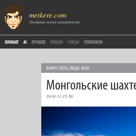
metkere.com
Альманах эпохи гипертекста
КЛИМАТ
AI
ЛУЧШЕЕ
ЛЕКЦИИ
СТАТЬИ
СПЕКТАКЛИ
ВОКРУГ СВЕТА
,
ЛЮДИ
,
ФОТО
Монгольские шахт
19.01.11 15:50