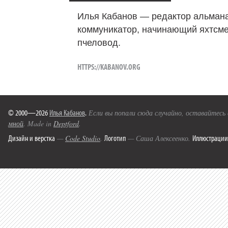
Илья Кабанов — редактор альмана
коммуникатор, начинающий яхтсме
пчеловод.
HTTPS://KABANOV.ORG
© 2000—2026
Илья Кабанов
.
Если вы попали сюда случайно, оставайтесь
мной
. Made in
Deptford
.
Дизайн и верстка
Логотип
Иллюстрации
—
Code Studio
.
— Саша Алексеенко.