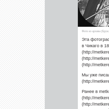
Фото из архива [Брукл
Эта фотогра
в Чикаго в 1
(http://metke
(http://metke
(http://metke
Мы уже писал
(http://metke
Ранее в metk
(http://metke
(http://metke