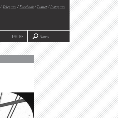
/
Telegram
/
Facebook
/
Twitter
/
Instagram
ENGLISH