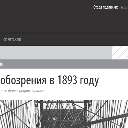
Отдел подписки:
RSS
СПЕКТАКЛИ
ТО
 обозрения в 1893 году
арые фотографии
,
чикаго