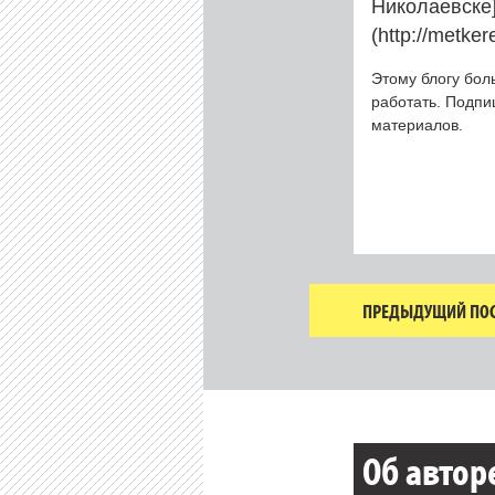
Николаевске](
(http://metke
Этому блогу бол
работать. Подп
материалов.
ПРЕДЫДУЩИЙ ПОС
Об автор