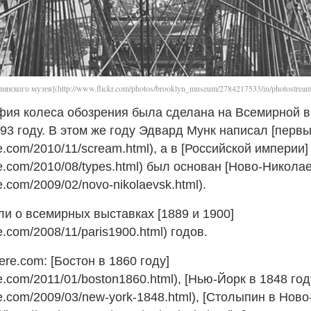
инского музея](http://www.flickr.com/photos/brooklyn_museum/2784217533/in/photostream
фия колеса обозрения была сделана на Всемирной 
893 году. В этом же году Эдвард Мунк написал [первы
re.com/2010/11/scream.html), а в [Российской империи]
re.com/2010/08/types.html) был основан [Ново-Николае
re.com/2009/02/novo-nikolaevsk.html).
и о всемирных выставках [1889 и 1900]
re.com/2008/11/paris1900.html) годов.
ere.com: [Бостон в 1860 году]
re.com/2011/01/boston1860.html), [Нью-Йорк в 1848 год
re.com/2009/03/new-york-1848.html), [Столыпин в Ново