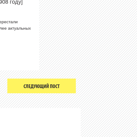
908 году]
перестали
олее актуальных
СЛЕДУЮЩИЙ ПОСТ