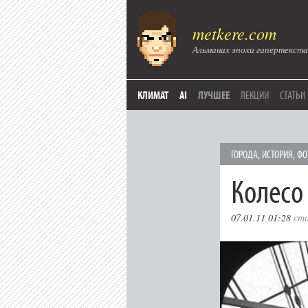
metkere.com
Альманах эпохи гипертекста
КЛИМАТ
AI
ЛУЧШЕЕ
ЛЕКЦИИ
СТАТЬИ
ГОРОДА
,
ИСТОРИЯ
,
ФО
Колесо
07.01.11 01:28
ст