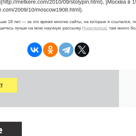
http://metkere.com/2010/09/stolypin.html), [Москва в 1
re.com/2009/10/moscow1908.html).
ьше 18 лет — за это время многие сайты, на которые я ссылался, 
ишитесь лучше на мою научную рассылку
Hypertextual
, там много б
Т
е