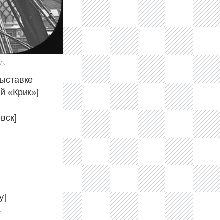
/).
выставке
й «Крик»]
вск]
у]
-