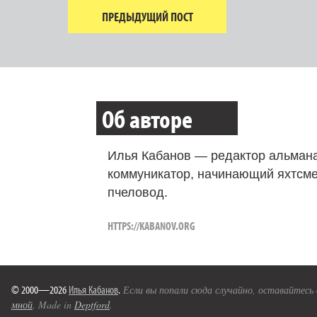
ПРЕДЫДУЩИЙ ПОСТ
Об авторе
Илья Кабанов — редактор альмана
коммуникатор, начинающий яхтсме
пчеловод.
HTTPS://KABANOV.ORG
© 2000—2026
Илья Кабанов
.
Если вы попали сюда случайно, оставайтесь
мной
. Made in
Deptford
.