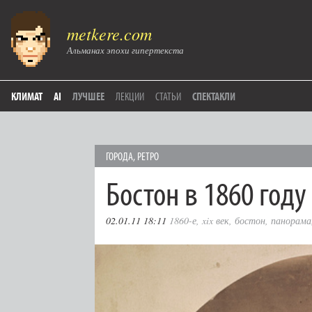
metkere.com
Альманах эпохи гипертекста
КЛИМАТ
AI
ЛУЧШЕЕ
ЛЕКЦИИ
СТАТЬИ
СПЕКТАКЛИ
ГОРОДА
,
РЕТРО
Бостон в 1860 году
02.01.11 18:11
1860-е
,
xix век
,
бостон
,
панорама