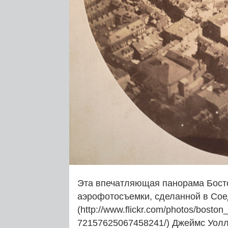
Эта впечатляющая панорама Босто
аэрофотосъемки, сделанной в Сое
(http://www.flickr.com/photos/boston
72157625067458241/) Джеймс Уолл