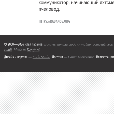
коммуникатор, начинающий яхтсме
пчеловод.
HTTPS://KABANOV.ORG
© 2000—2026
Илья Кабанов
.
Если вы попали сюда случайно, оставайтесь
мной
. Made in
Deptford
.
Дизайн и верстка
Логотип
Иллюстрации
—
Code Studio
.
— Саша Алексеенко.