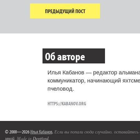
ПРЕДЫДУЩИЙ ПОСТ
Об авторе
Илья Кабанов — редактор альмана
коммуникатор, начинающий яхтсме
пчеловод.
HTTPS://KABANOV.ORG
© 2000—2026
Илья Кабанов
.
Если вы попали сюда случайно, оставайтесь
мной
. Made in
Deptford
.