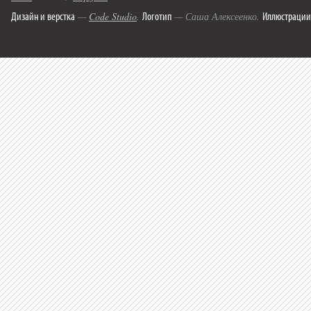
Дизайн и верстка
Логотип
Иллюстрации
—
Code Studio
.
— Саша Алексеенко.