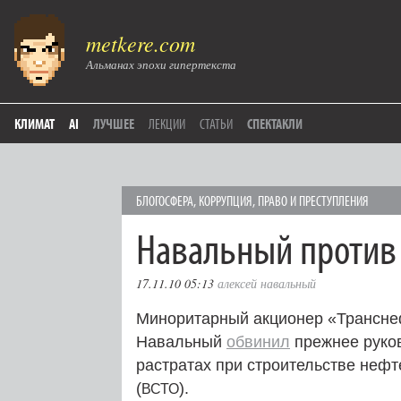
metkere.com
Альманах эпохи гипертекста
КЛИМАТ
AI
ЛУЧШЕЕ
ЛЕКЦИИ
СТАТЬИ
СПЕКТАКЛИ
БЛОГОСФЕРА
,
КОРРУПЦИЯ
,
ПРАВО И ПРЕСТУПЛЕНИЯ
Навальный против
17.11.10 05:13
алексей навальный
Миноритарный акционер «Транснеф
Навальный
обвинил
прежнее руко
растратах при строительстве нефт
(
).
ВСТО