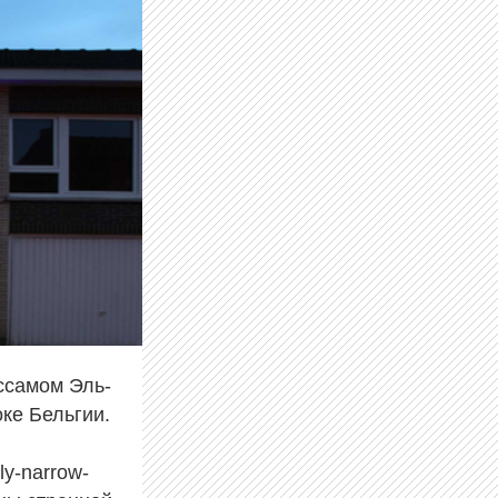
ссамом Эль-
оке Бельгии.
ly-narrow-