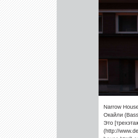
Narrow Hous
Окайли (Bass
Это [трехэта
(http://www.d