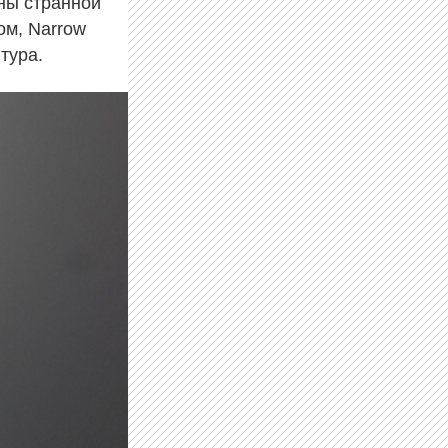
оны странной
ом, Narrow
тура.