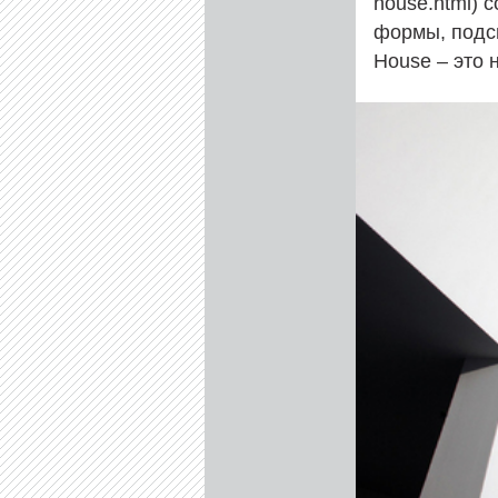
house.html) 
формы, подс
House – это 