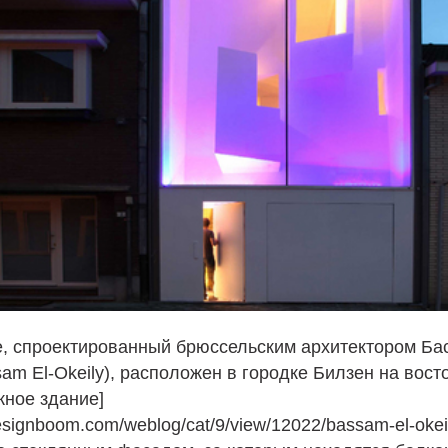
e, спроектированный брюссельским архитектором Ба
am El-Okeily), расположен в городке Билзен на вост
жное здание]
esignboom.com/weblog/cat/9/view/12022/bassam-el-okei