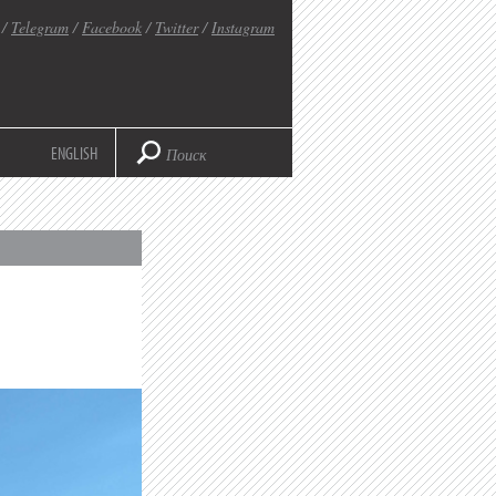
/
Telegram
/
Facebook
/
Twitter
/
Instagram
ENGLISH