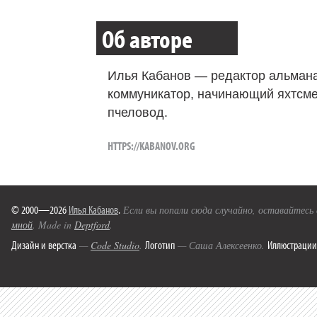
Об авторе
Илья Кабанов — редактор альмана
коммуникатор, начинающий яхтсме
пчеловод.
HTTPS://KABANOV.ORG
© 2000—2026
Илья Кабанов
.
Если вы попали сюда случайно, оставайтесь
мной
. Made in
Deptford
.
Дизайн и верстка
Логотип
Иллюстрации
—
Code Studio
.
— Саша Алексеенко.