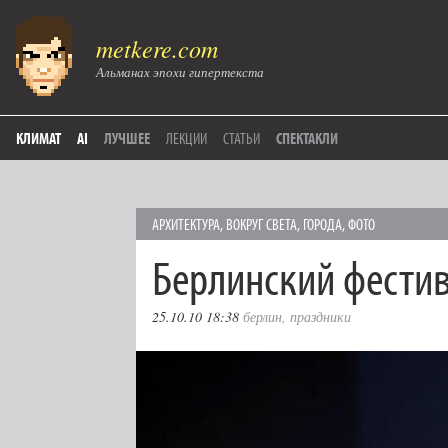
metkere.com
Альманах эпохи гипертекста
КЛИМАТ
AI
ЛУЧШЕЕ
ЛЕКЦИИ
СТАТЬИ
СПЕКТАКЛИ
АРХИТЕКТУРА
,
ВОКРУГ СВЕТА
,
ГОРОДА
,
ФОТО
Берлинский фестив
25.10.10 18:38
берлин
,
праздники