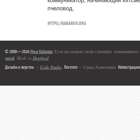
коммуникатор, начинающий яхтсме
пчеловод.
HTTPS://KABANOV.ORG
© 2000—2026
Илья Кабанов
.
Если вы попали сюда случайно, оставайтесь
мной
. Made in
Deptford
.
Дизайн и верстка
Логотип
Иллюстрации
—
Code Studio
.
— Саша Алексеенко.