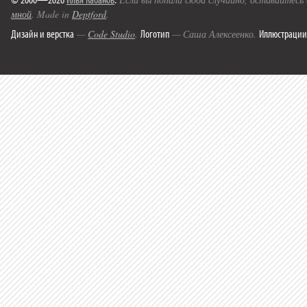
мной
. Made in
Deptford
.
Дизайн и верстка
Логотип
Иллюстрации
—
Code Studio
.
— Саша Алексеенко.