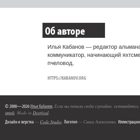
Об авторе
Илья Кабанов — редактор альмана
коммуникатор, начинающий яхтсме
пчеловод.
HTTPS://KABANOV.ORG
© 2000—2026
Илья Кабанов
.
Если вы попали сюда случайно, оставайтесь
мной
. Made in
Deptford
.
Дизайн и верстка
Логотип
Иллюстрации
—
Code Studio
.
— Саша Алексеенко.