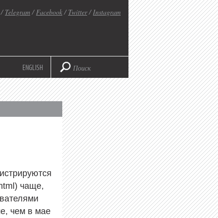
/
Telegram
/
Facebook
/
Twitter
/
Instagram
ENGLISH
гистрируются
html) чаще,
ователями
е, чем в мае