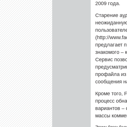
2009 года.
Старение ау
неожиданную 
пользователе
(http://www.
предлагает п
знакомого – к
Сервис позво
предусматри
профайла из 
сообщения н
Кроме того, 
процесс обна
вариантов – 
массы комме
Этому блогу бол