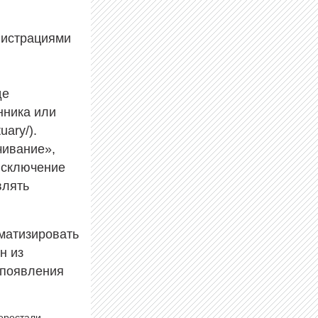
нистрациями
]
де
нника или
uary/).
чивание»,
исключение
влять
матизировать
н из
 появления
перестали