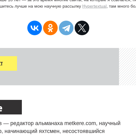
ишитесь лучше на мою научную рассылку
Hypertextual
, там много б
Т
е
в — редактор альманаха metkere.com, научный
р, начинающий яхтсмен, несостоявшийся