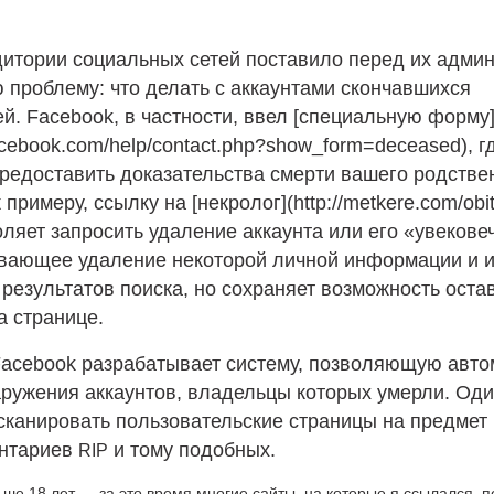
дитории социальных сетей поставило перед их адми
проблему: что делать с аккаунтами скончавшихся
й. Facebook, в частности, ввел [специальную форму
facebook.com/help/contact.php?show_form=deceased), г
редоставить доказательства смерти вашего родстве
 примеру, ссылку на [некролог](http://metkere.com/obit
ляет запросить удаление аккаунта или его «увекове
вающее удаление некоторой личной информации и 
результатов поиска, но сохраняет возможность оста
а странице.
Facebook разрабатывает систему, позволяющую авто
ружения аккаунтов, владельцы которых умерли. Оди
сканировать пользовательские страницы на предмет
нтариев
и тому подобных.
RIP
ьше 18 лет — за это время многие сайты, на которые я ссылался, 