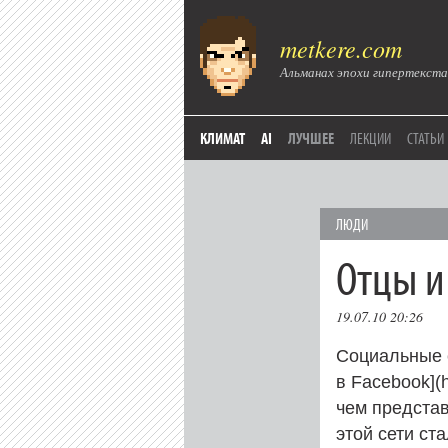
metkere.com
Альманах эпохи гипертекста
КЛИМАТ
AI
ЛУЧШЕЕ
ЛЕКЦИИ
СТАТЬИ
ЛЮДИ
Отцы и
19.07.10 20:26
Социальные с
в Facebook](h
чем представ
этой сети ст