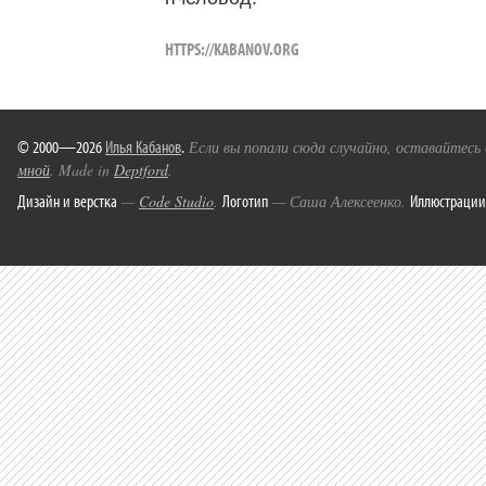
HTTPS://KABANOV.ORG
© 2000—2026
Илья Кабанов
.
Если вы попали сюда случайно, оставайтесь
мной
. Made in
Deptford
.
Дизайн и верстка
Логотип
Иллюстрации
—
Code Studio
.
— Саша Алексеенко.