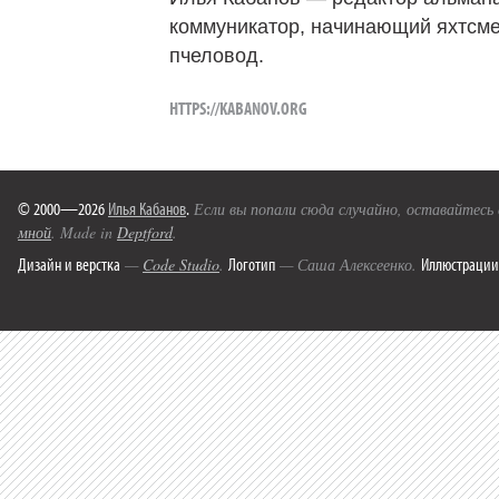
коммуникатор, начинающий яхтсме
пчеловод.
HTTPS://KABANOV.ORG
© 2000—2026
Илья Кабанов
.
Если вы попали сюда случайно, оставайтесь
мной
. Made in
Deptford
.
Дизайн и верстка
Логотип
Иллюстрации
—
Code Studio
.
— Саша Алексеенко.