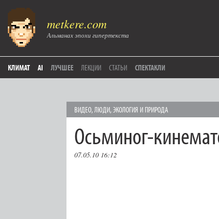
metkere.com
Альманах эпохи гипертекста
КЛИМАТ
AI
ЛУЧШЕЕ
ЛЕКЦИИ
СТАТЬИ
СПЕКТАКЛИ
ВИДЕО
,
ЛЮДИ
,
ЭКОЛОГИЯ И ПРИРОДА
Осьминог-кинемат
07.05.10 16:12